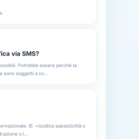
e.
ifica via SMS?
ossibili. Potrebbe essere perché la
e sono soggetti a co...
ternazionale. IE: +(codice paese)(città o
razione o l...