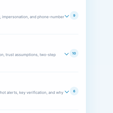
9
ity, impersonation, and phone-number
10
on, trust assumptions, two-step
6
hot alerts, key verification, and why