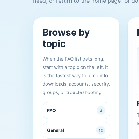
need, or return to the home page for do
Browse by
topic
When the FAQ list gets long,
start with a topic on the left. It
is the fastest way to jump into
downloads, accounts, security,
groups, or troubleshooting.
FAQ
8
l
General
12