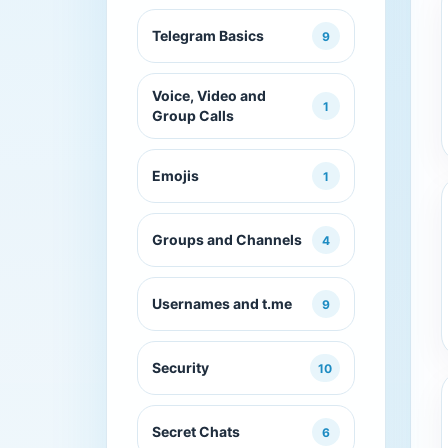
Telegram Basics
9
Voice, Video and
1
Group Calls
Emojis
1
Groups and Channels
4
Usernames and t.me
9
Security
10
Secret Chats
6