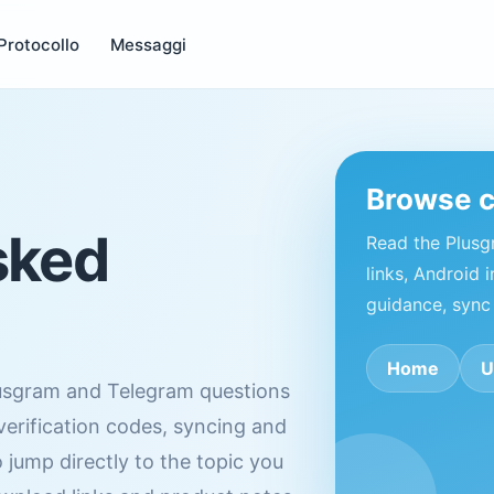
Protocollo
Messaggi
Browse 
sked
Read the Plus
links, Android i
guidance, sync
Home
U
usgram and Telegram questions
 verification codes, syncing and
 jump directly to the topic you