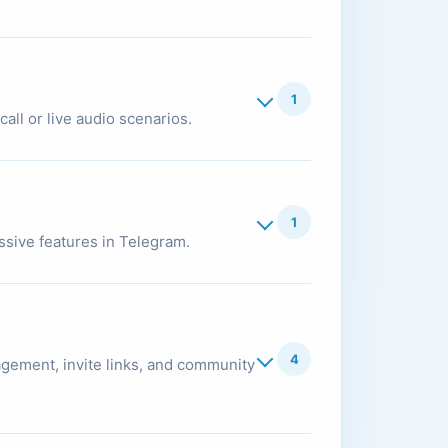
1
all or live audio scenarios.
1
essive features in Telegram.
4
gement, invite links, and community